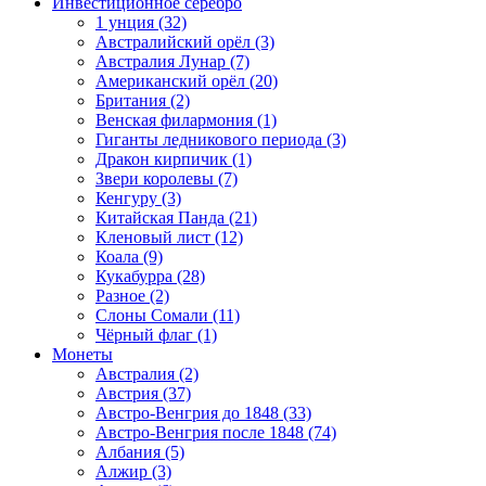
Инвестиционное серебро
1 унция (32)
Австралийский орёл (3)
Австралия Лунар (7)
Американский орёл (20)
Британия (2)
Венская филармония (1)
Гиганты ледникового периода (3)
Дракон кирпичик (1)
Звери королевы (7)
Кенгуру (3)
Китайская Панда (21)
Кленовый лист (12)
Коала (9)
Кукабурра (28)
Разное (2)
Слоны Сомали (11)
Чёрный флаг (1)
Монеты
Австралия (2)
Австрия (37)
Австро-Венгрия до 1848 (33)
Австро-Венгрия после 1848 (74)
Албания (5)
Алжир (3)