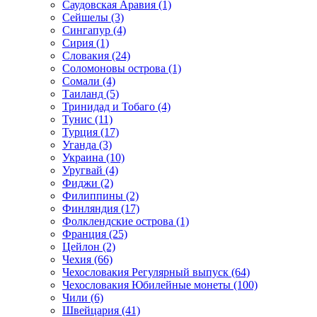
Саудовская Аравия (1)
Сейшелы (3)
Сингапур (4)
Сирия (1)
Словакия (24)
Соломоновы острова (1)
Сомали (4)
Таиланд (5)
Тринидад и Тобаго (4)
Тунис (11)
Турция (17)
Уганда (3)
Украина (10)
Уругвай (4)
Фиджи (2)
Филиппины (2)
Финляндия (17)
Фолклендские острова (1)
Франция (25)
Цейлон (2)
Чехия (66)
Чехословакия Регулярный выпуск (64)
Чехословакия Юбилейные монеты (100)
Чили (6)
Швейцария (41)