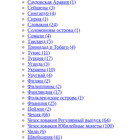
Саудовская Аравия (1)
Сейшелы (3)
Сингапур (4)
Сирия (1)
Словакия (24)
Соломоновы острова (1)
Сомали (4)
Таиланд (5)
Тринидад и Тобаго (4)
Тунис (11)
Турция (17)
Уганда (3)
Украина (10)
Уругвай (4)
Фиджи (2)
Филиппины (2)
Финляндия (17)
Фолклендские острова (1)
Франция (25)
Цейлон (2)
Чехия (66)
Чехословакия Регулярный выпуск (64)
Чехословакия Юбилейные монеты (100)
Чили (6)
Швейцария (41)