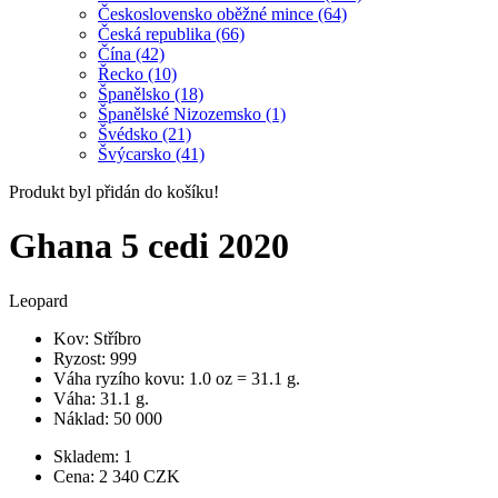
Československo oběžné mince (64)
Česká republika (66)
Čína (42)
Řecko (10)
Španělsko (18)
Španělské Nizozemsko (1)
Švédsko (21)
Švýcarsko (41)
Produkt byl přidán do košíku!
Ghana 5 cedi 2020
Leopard
Kov: Stříbro
Ryzost: 999
Váha ryzího kovu: 1.0 oz = 31.1 g.
Váha: 31.1 g.
Náklad: 50 000
Skladem: 1
Cena:
2 340
CZK