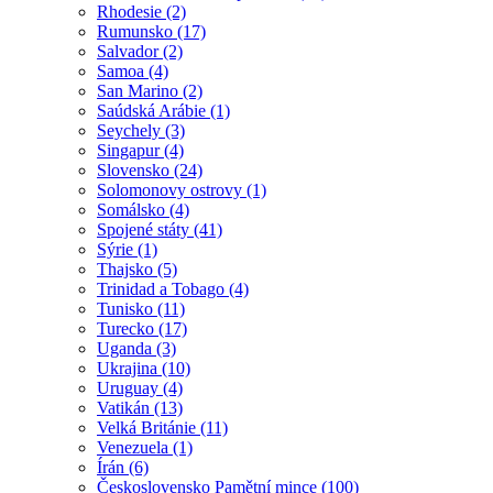
Rhodesie (2)
Rumunsko (17)
Salvador (2)
Samoa (4)
San Marino (2)
Saúdská Arábie (1)
Seychely (3)
Singapur (4)
Slovensko (24)
Solomonovy ostrovy (1)
Somálsko (4)
Spojené státy (41)
Sýrie (1)
Thajsko (5)
Trinidad a Tobago (4)
Tunisko (11)
Turecko (17)
Uganda (3)
Ukrajina (10)
Uruguay (4)
Vatikán (13)
Velká Británie (11)
Venezuela (1)
Írán (6)
Československo Pamětní mince (100)