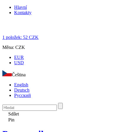
Hlavní
Kontakty
1
položek:
52
CZK
Měna:
CZK
EUR
USD
Čeština
English
Deutsch
Русский
Sdílet
Pin