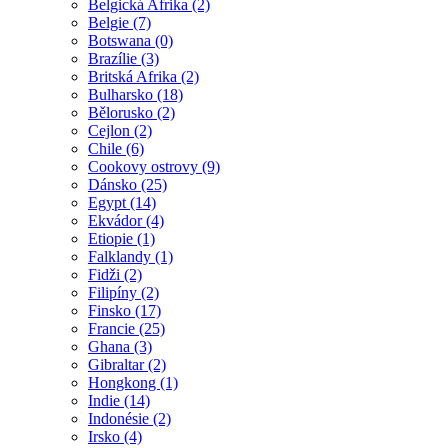
Belgická Afrika (2)
Belgie (7)
Botswana (0)
Brazílie (3)
Britská Afrika (2)
Bulharsko (18)
Bělorusko (2)
Cejlon (2)
Chile (6)
Cookovy ostrovy (9)
Dánsko (25)
Egypt (14)
Ekvádor (4)
Etiopie (1)
Falklandy (1)
Fidži (2)
Filipíny (2)
Finsko (17)
Francie (25)
Ghana (3)
Gibraltar (2)
Hongkong (1)
Indie (14)
Indonésie (2)
Irsko (4)