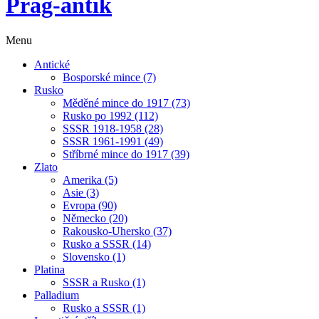
Prag-antik
Menu
Antické
Bosporské mince (7)
Rusko
Měděné mince do 1917 (73)
Rusko po 1992 (112)
SSSR 1918-1958 (28)
SSSR 1961-1991 (49)
Stříbrné mince do 1917 (39)
Zlato
Amerika (5)
Asie (3)
Evropa (90)
Německo (20)
Rakousko-Uhersko (37)
Rusko a SSSR (14)
Slovensko (1)
Platina
SSSR a Rusko (1)
Palladium
Rusko a SSSR (1)