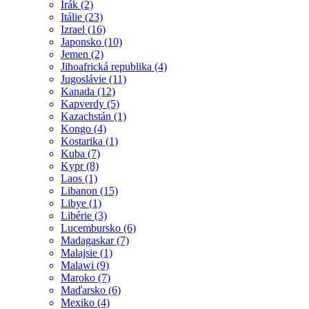
Irák (2)
Itálie (23)
Izrael (16)
Japonsko (10)
Jemen (2)
Jihoafrická republika (4)
Jugoslávie (11)
Kanada (12)
Kapverdy (5)
Kazachstán (1)
Kongo (4)
Kostarika (1)
Kuba (7)
Kypr (8)
Laos (1)
Libanon (15)
Libye (1)
Libérie (3)
Lucembursko (6)
Madagaskar (7)
Malajsie (1)
Malawi (9)
Maroko (7)
Maďarsko (6)
Mexiko (4)