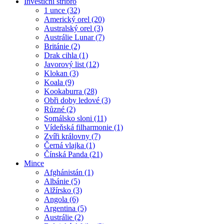
Investiční stříbro
1 unce (32)
Americký orel (20)
Australský orel (3)
Austrálie Lunar (7)
Británie (2)
Drak cihla (1)
Javorový list (12)
Klokan (3)
Koala (9)
Kookaburra (28)
Obři doby ledové (3)
Různé (2)
Somálsko sloni (11)
Vídeňská filharmonie (1)
Zvíři královny (7)
Černá vlajka (1)
Čínská Panda (21)
Mince
Afghánistán (1)
Albánie (5)
Alžírsko (3)
Angola (6)
Argentina (5)
Austrálie (2)