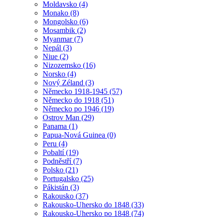
Moldavsko (4)
Monako (8)
Mongolsko (6)
Mosambik (2)
Myanmar (7)
Nepál (3)
Niue (2)
Nizozemsko (16)
Norsko (4)
Nový Zéland (3)
Německo 1918-1945 (57)
Německo do 1918 (51)
Německo po 1946 (19)
Ostrov Man (29)
Panama (1)
Papua-Nová Guinea (0)
Peru (4)
Pobaltí (19)
Podněstří (7)
Polsko (21)
Portugalsko (25)
Pákistán (3)
Rakousko (37)
Rakousko-Uhersko do 1848 (33)
Rakousko-Uhersko po 1848 (74)