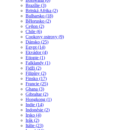
Botswana (0)
Brazílie (3)
Britská Afrika (2)
Bulharsko (18)
Bělorusko (2)
Cejlon (2)
Chile (6)
Cookovy ostrovy (9)
Dánsko (25)
Egypt (14)
Ekvádor (4)
Etiopie (1)
Falklandy (1)
Fidži (2)
Filipíny (2)
Finsko (17)
Francie (25)
Ghana (3)
Gibraltar (2)
Hongkong (1)
Indie (14)
Indonésie (2)
Irsko (4)
Irák (2)
Itálie (23)