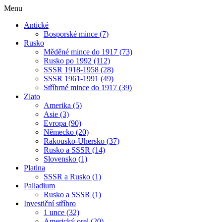
Menu
Antické
Bosporské mince (7)
Rusko
Měděné mince do 1917 (73)
Rusko po 1992 (112)
SSSR 1918-1958 (28)
SSSR 1961-1991 (49)
Stříbrné mince do 1917 (39)
Zlato
Amerika (5)
Asie (3)
Evropa (90)
Německo (20)
Rakousko-Uhersko (37)
Rusko a SSSR (14)
Slovensko (1)
Platina
SSSR a Rusko (1)
Palladium
Rusko a SSSR (1)
Investiční stříbro
1 unce (32)
Americký orel (20)