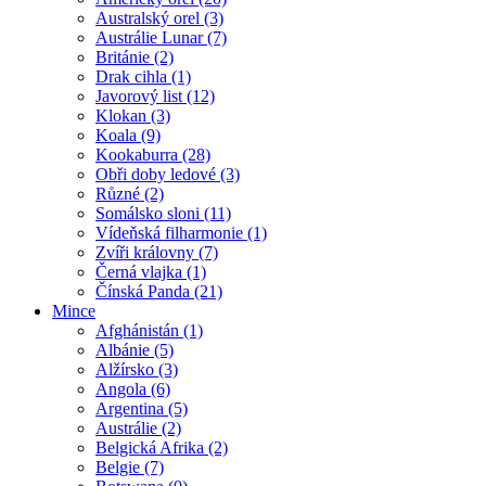
Australský orel (3)
Austrálie Lunar (7)
Británie (2)
Drak cihla (1)
Javorový list (12)
Klokan (3)
Koala (9)
Kookaburra (28)
Obři doby ledové (3)
Různé (2)
Somálsko sloni (11)
Vídeňská filharmonie (1)
Zvíři královny (7)
Černá vlajka (1)
Čínská Panda (21)
Mince
Afghánistán (1)
Albánie (5)
Alžírsko (3)
Angola (6)
Argentina (5)
Austrálie (2)
Belgická Afrika (2)
Belgie (7)