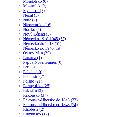
Mongolsko (6)
Mosambik (2)
Myanmar (7)
Nepál (3)
Niue (2)
Nizozemsko (16)
Norsko (4)
Nový Zéland (3)
Německo 1918-1945 (57)
Německo do 1918 (51)
Německo po 1946 (19)
Ostrov Man (29)
Panama (1)
Papua-Nová Guinea (0)
Peru (4)
Pobaltí (19)
Podněstří (7)
Polsko (21)
Portugalsko (25)
Pákistán (3)
Rakousko (37)
Rakousko-Uhersko do 1848 (33)
Rakousko-Uhersko po 1848 (74)
Rhodesie (2)
Rumunsko (17)