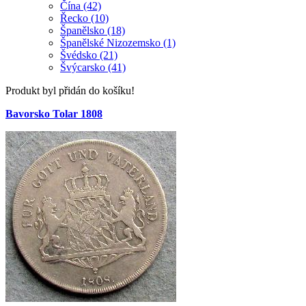
Čína (42)
Řecko (10)
Španělsko (18)
Španělské Nizozemsko (1)
Švédsko (21)
Švýcarsko (41)
Produkt byl přidán do košíku!
Bavorsko Tolar 1808