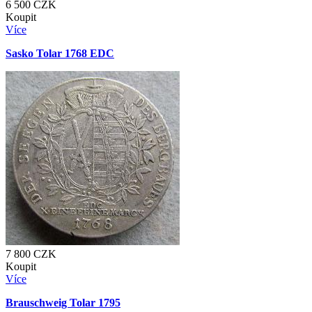
6 500
CZK
Koupit
Více
Sasko Tolar 1768 EDC
7 800
CZK
Koupit
Více
Brauschweig Tolar 1795