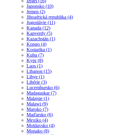
Izrael (16)
Japonsko (10)
Jemen (2)
Jihoafrická republika (4)
Jugoslávie (11)
Kanada (12)
Kapverdy (5)
Kazachstán (1)
Kongo (4)
Kostarika (1)
Kuba (7)
Kypr (8)
Laos (1)
Libanon (15)
Libye (1)
Libérie (3)
Lucembursko (6)
Madagaskar (7)
Malajsie (1)
Malawi (9)
Maroko (7)
Maďarsko (6)
Mexiko (4)
Moldavsko (4)
Monako (8)