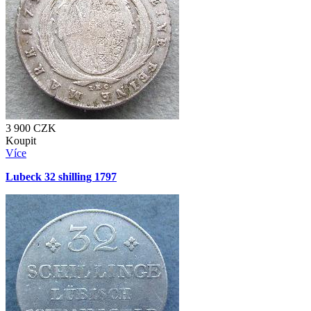
3 900
CZK
Koupit
Více
Lubeck 32 shilling 1797