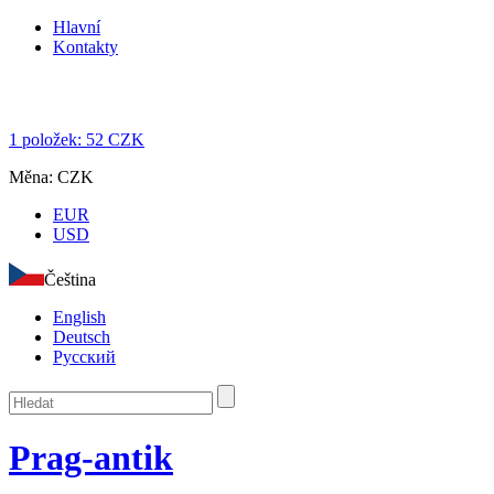
Hlavní
Kontakty
1
položek:
52
CZK
Měna:
CZK
EUR
USD
Čeština
English
Deutsch
Русский
Prag-antik