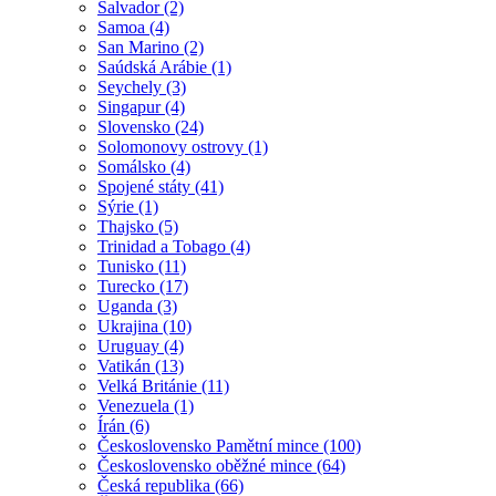
Salvador (2)
Samoa (4)
San Marino (2)
Saúdská Arábie (1)
Seychely (3)
Singapur (4)
Slovensko (24)
Solomonovy ostrovy (1)
Somálsko (4)
Spojené státy (41)
Sýrie (1)
Thajsko (5)
Trinidad a Tobago (4)
Tunisko (11)
Turecko (17)
Uganda (3)
Ukrajina (10)
Uruguay (4)
Vatikán (13)
Velká Británie (11)
Venezuela (1)
Írán (6)
Československo Pamětní mince (100)
Československo oběžné mince (64)
Česká republika (66)