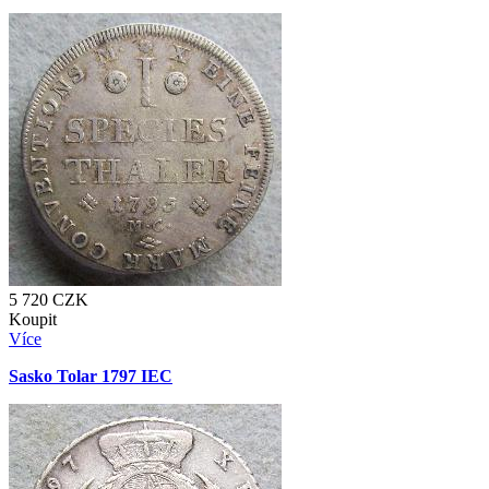
5 720
CZK
Koupit
Více
Sasko Tolar 1797 IEC