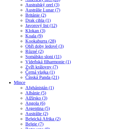
Australský orel (3)
Austrálie Lunar (7)
Británie (2)
Drak cihla (1)
Javorový list (12)
Klokan (3)
Koala (9)
Kookaburra (28)
Obři doby ledové (3)
Různé (2)
Somálsko sloni (11)
Vídeňská filharmonie (1)
Zvíři královny (7)
Černá vlajka (1)
Čínská Panda (21)
Mince
Afghánistán (1)
Albánie (5)
Alžírsko (3)
Angola (6)
Argentina (5)
Austrálie (2)
Belgická Afrika (2)
Belgie (7)