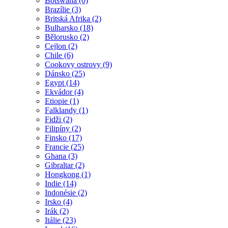
Botswana (0)
Brazílie (3)
Britská Afrika (2)
Bulharsko (18)
Bělorusko (2)
Cejlon (2)
Chile (6)
Cookovy ostrovy (9)
Dánsko (25)
Egypt (14)
Ekvádor (4)
Etiopie (1)
Falklandy (1)
Fidži (2)
Filipíny (2)
Finsko (17)
Francie (25)
Ghana (3)
Gibraltar (2)
Hongkong (1)
Indie (14)
Indonésie (2)
Irsko (4)
Irák (2)
Itálie (23)