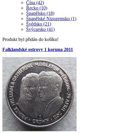
Čína (42)
Řecko (10)
Španělsko (18)
Španělské Nizozemsko (1)
Švédsko (21)
Švýcarsko (41)
Produkt byl přidán do košíku!
Falklandské ostrovy 1 koruna 2011