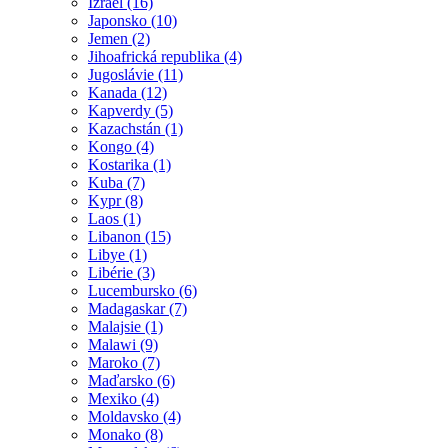
Izrael (16)
Japonsko (10)
Jemen (2)
Jihoafrická republika (4)
Jugoslávie (11)
Kanada (12)
Kapverdy (5)
Kazachstán (1)
Kongo (4)
Kostarika (1)
Kuba (7)
Kypr (8)
Laos (1)
Libanon (15)
Libye (1)
Libérie (3)
Lucembursko (6)
Madagaskar (7)
Malajsie (1)
Malawi (9)
Maroko (7)
Maďarsko (6)
Mexiko (4)
Moldavsko (4)
Monako (8)