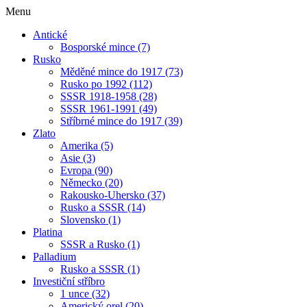
Menu
Antické
Bosporské mince (7)
Rusko
Měděné mince do 1917 (73)
Rusko po 1992 (112)
SSSR 1918-1958 (28)
SSSR 1961-1991 (49)
Stříbrné mince do 1917 (39)
Zlato
Amerika (5)
Asie (3)
Evropa (90)
Německo (20)
Rakousko-Uhersko (37)
Rusko a SSSR (14)
Slovensko (1)
Platina
SSSR a Rusko (1)
Palladium
Rusko a SSSR (1)
Investiční stříbro
1 unce (32)
Americký orel (20)