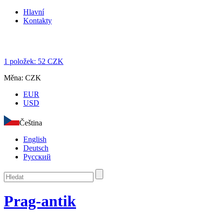
Hlavní
Kontakty
1
položek:
52
CZK
Měna:
CZK
EUR
USD
Čeština
English
Deutsch
Русский
Prag-antik