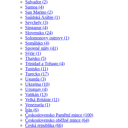
Salvador (2)
Samoa (4)
San Marino (2)
Saúdská Arábie (1)
Seychely (3)
Singapur (4)
Slovensko (24)
Solomonovy ostrovy (1)
Somálsko (4)
Spojené státy (41)
Sýrie (1)
Thajsko (5)
Trinidad a Tobago (4)
Tunisko (11)
Turecko (17)
Uganda (3)
Ukrajina (10)
Uruguay (4)
Vatikán (13)
Velká Británie (11)
Venezuela (1)
Írán (6)
Československo Pamětní mince (100)
Československo oběžné mince (64)
Česká republika (66)