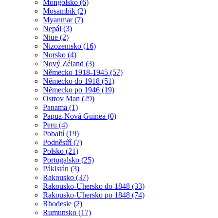
Mongolsko (6)
Mosambik (2)
Myanmar (7)
Nepál (3)
Niue (2)
Nizozemsko (16)
Norsko (4)
Nový Zéland (3)
Německo 1918-1945 (57)
Německo do 1918 (51)
Německo po 1946 (19)
Ostrov Man (29)
Panama (1)
Papua-Nová Guinea (0)
Peru (4)
Pobaltí (19)
Podněstří (7)
Polsko (21)
Portugalsko (25)
Pákistán (3)
Rakousko (37)
Rakousko-Uhersko do 1848 (33)
Rakousko-Uhersko po 1848 (74)
Rhodesie (2)
Rumunsko (17)