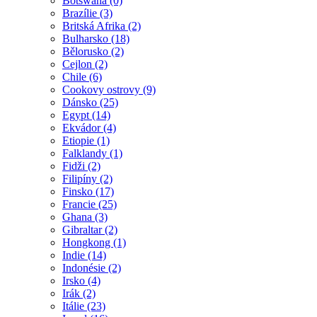
Botswana (0)
Brazílie (3)
Britská Afrika (2)
Bulharsko (18)
Bělorusko (2)
Cejlon (2)
Chile (6)
Cookovy ostrovy (9)
Dánsko (25)
Egypt (14)
Ekvádor (4)
Etiopie (1)
Falklandy (1)
Fidži (2)
Filipíny (2)
Finsko (17)
Francie (25)
Ghana (3)
Gibraltar (2)
Hongkong (1)
Indie (14)
Indonésie (2)
Irsko (4)
Irák (2)
Itálie (23)