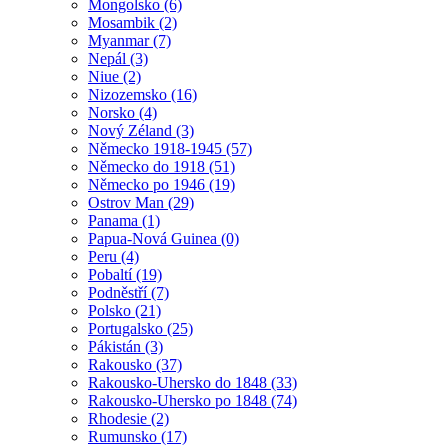
Mongolsko (6)
Mosambik (2)
Myanmar (7)
Nepál (3)
Niue (2)
Nizozemsko (16)
Norsko (4)
Nový Zéland (3)
Německo 1918-1945 (57)
Německo do 1918 (51)
Německo po 1946 (19)
Ostrov Man (29)
Panama (1)
Papua-Nová Guinea (0)
Peru (4)
Pobaltí (19)
Podněstří (7)
Polsko (21)
Portugalsko (25)
Pákistán (3)
Rakousko (37)
Rakousko-Uhersko do 1848 (33)
Rakousko-Uhersko po 1848 (74)
Rhodesie (2)
Rumunsko (17)