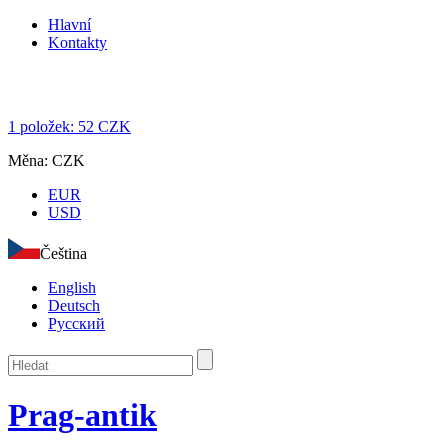
Hlavní
Kontakty
1
položek:
52
CZK
Měna:
CZK
EUR
USD
Čeština
English
Deutsch
Русский
Prag-antik