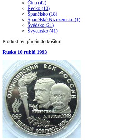
Čína (42)
Řecko (10)
Španělsko (18)
Španělské Nizozemsko (1)
Švédsko (21)
Švýcarsko (41)
Produkt byl přidán do košíku!
Rusko 10 rublů 1993