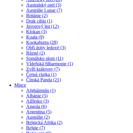
Australský orel (3)
Austrálie Lunar (7)
Británie (2)
Drak cihla (1)
Javorový list (12)
Klokan (3)
Koala (9)
Kookaburra (28)
Obři doby ledové (3)
Různé (2)
Somálsko sloni (11)
Vídeňská filharmonie (1)
Zvíři královny (7)
Černá vlajka (1)
Čínská Panda (21)
Mince
Afghánistán (1)
Albánie (5)
Alžírsko (3)
Angola (6)
Argentina (5)
Austrálie (2)
Belgická Afrika (2)
Belgie (7)