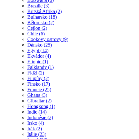
Botswana (0)
Brazílie (3)
Britská Afrika (2)
Bulharsko (18)
Bělorusko (2)
Cejlon (2)
Chile (6)
Cookovy ostrovy (9)
Dánsko (25)
Egypt (14)
Ekvádor (4)
Etiopie (1)
Falklandy (1)
Fidži (2)
Filipíny (2)
Finsko (17)
Francie (25)
Ghana (3)
Gibraltar (2)
Hongkong (1)
Indie (14)
Indonésie (2)
Irsko (4)
Irák (2)
Itálie (23)