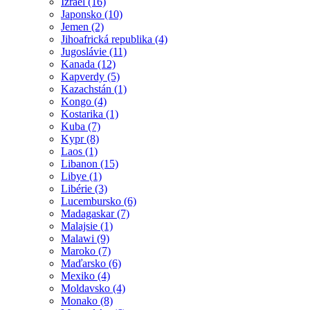
Izrael (16)
Japonsko (10)
Jemen (2)
Jihoafrická republika (4)
Jugoslávie (11)
Kanada (12)
Kapverdy (5)
Kazachstán (1)
Kongo (4)
Kostarika (1)
Kuba (7)
Kypr (8)
Laos (1)
Libanon (15)
Libye (1)
Libérie (3)
Lucembursko (6)
Madagaskar (7)
Malajsie (1)
Malawi (9)
Maroko (7)
Maďarsko (6)
Mexiko (4)
Moldavsko (4)
Monako (8)