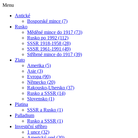
Menu
Antické
Bosporské mince (7)
Rusko
Měděné mince do 1917 (73)
Rusko po 1992 (112)
SSSR 1918-1958 (28)
SSSR 1961-1991 (49)
Stříbrné mince do 1917 (39)
Zlato
Amerika (5)
Asie (3)
Evropa (90)
Německo (20)
Rakousko-Uhersko (37)
Rusko a SSSR (14)
Slovensko (1)
Platina
SSSR a Rusko (1)
Palladium
Rusko a SSSR (1)
Investiční stříbro
1 unce (32)
Americký orel (20)