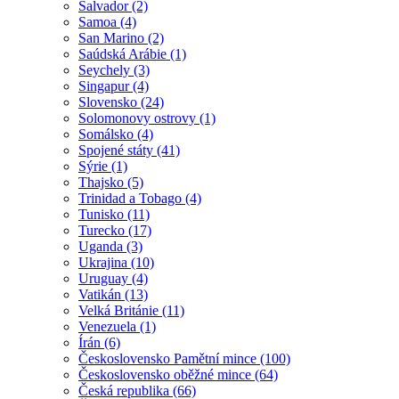
Salvador (2)
Samoa (4)
San Marino (2)
Saúdská Arábie (1)
Seychely (3)
Singapur (4)
Slovensko (24)
Solomonovy ostrovy (1)
Somálsko (4)
Spojené státy (41)
Sýrie (1)
Thajsko (5)
Trinidad a Tobago (4)
Tunisko (11)
Turecko (17)
Uganda (3)
Ukrajina (10)
Uruguay (4)
Vatikán (13)
Velká Británie (11)
Venezuela (1)
Írán (6)
Československo Pamětní mince (100)
Československo oběžné mince (64)
Česká republika (66)