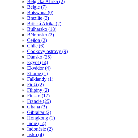
Belgická Afrika (2)
Belgie (7)
Botswana (0)
Brazílie (3)
Britská Afrika (2)
Bulharsko (18)
Bělorusko (2)
Cejlon (2)
Chile (6)
Cookovy ostrovy (9)
Dánsko (25)
Egypt (14)
Ekvádor (4)
Etiopie (1)
Falklandy (1)
Fidži (2)
Filipíny (2)
Finsko (17)
Francie (25)
Ghana (3)
Gibraltar (2)
Hongkong (1)
Indie (14)
Indonésie (2)
Irsko (4)