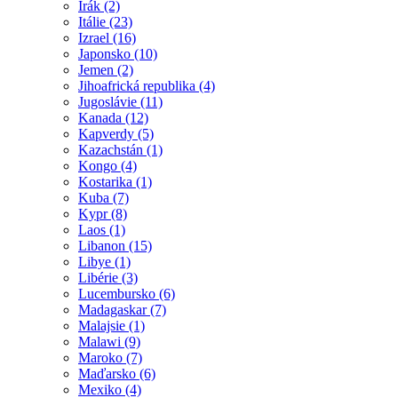
Irák (2)
Itálie (23)
Izrael (16)
Japonsko (10)
Jemen (2)
Jihoafrická republika (4)
Jugoslávie (11)
Kanada (12)
Kapverdy (5)
Kazachstán (1)
Kongo (4)
Kostarika (1)
Kuba (7)
Kypr (8)
Laos (1)
Libanon (15)
Libye (1)
Libérie (3)
Lucembursko (6)
Madagaskar (7)
Malajsie (1)
Malawi (9)
Maroko (7)
Maďarsko (6)
Mexiko (4)