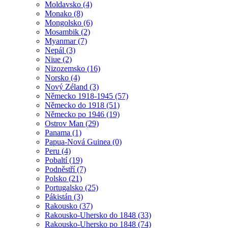
Moldavsko (4)
Monako (8)
Mongolsko (6)
Mosambik (2)
Myanmar (7)
Nepál (3)
Niue (2)
Nizozemsko (16)
Norsko (4)
Nový Zéland (3)
Německo 1918-1945 (57)
Německo do 1918 (51)
Německo po 1946 (19)
Ostrov Man (29)
Panama (1)
Papua-Nová Guinea (0)
Peru (4)
Pobaltí (19)
Podněstří (7)
Polsko (21)
Portugalsko (25)
Pákistán (3)
Rakousko (37)
Rakousko-Uhersko do 1848 (33)
Rakousko-Uhersko po 1848 (74)