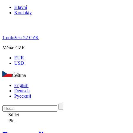
Hlavní
Kontakty
1
položek:
52
CZK
Měna:
CZK
EUR
USD
Čeština
English
Deutsch
Русский
Sdílet
Pin