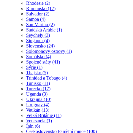
Rhodesie (2)
Rumunsko (17)
Salvador (2)
Samoa (4)
San Marino (2)
Saúdská Arábie (1)
Seychely (3)
Singapur (4)
Slovensko (24)
Solomonovy ostrovy (1)
Somálsko (4)
Spojené státy (41)
Sýrie (1)
Thajsko (5)
Trinidad a Tobago (4)
Tunisko (11)
Turecko (17)
Uganda (3)
Ukrajina (10)
Uruguay (4)
Vatikán (13)
Velká Británie (11)
Venezuela (1)
Írán (6)
Československo Pamětní mince (100)