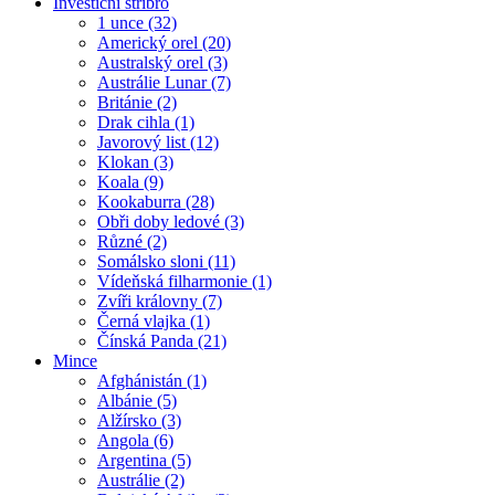
Investiční stříbro
1 unce (32)
Americký orel (20)
Australský orel (3)
Austrálie Lunar (7)
Británie (2)
Drak cihla (1)
Javorový list (12)
Klokan (3)
Koala (9)
Kookaburra (28)
Obři doby ledové (3)
Různé (2)
Somálsko sloni (11)
Vídeňská filharmonie (1)
Zvíři královny (7)
Černá vlajka (1)
Čínská Panda (21)
Mince
Afghánistán (1)
Albánie (5)
Alžírsko (3)
Angola (6)
Argentina (5)
Austrálie (2)