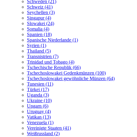
Schweden (21)
Schweiz (41)
Seychellen (3)
Singapur (4)
Slowakei (24)
Somalia (4)
Spanien (18)
Spanische Niederlande (1)
Syrien (1)
Thailand (5)
Transnistrien (7)
Trinidad und Tobago (4)
Tschechische Republik (66)
Tschechoslowakei Gedenkmünzen (100)
Tschechoslowakei gewöhnliche Münzen (64)
Tunesien (11)
Türkei (17)
Uganda (3)
Ukraine (10)
Ungarn (6)
Uruguay (4)
Vatikan (13)
Venezuela (1)
Vereinigte Staaten (41)
Weißrussland (2)