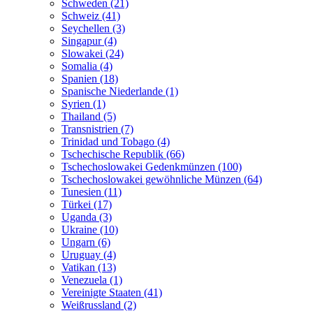
Schweden (21)
Schweiz (41)
Seychellen (3)
Singapur (4)
Slowakei (24)
Somalia (4)
Spanien (18)
Spanische Niederlande (1)
Syrien (1)
Thailand (5)
Transnistrien (7)
Trinidad und Tobago (4)
Tschechische Republik (66)
Tschechoslowakei Gedenkmünzen (100)
Tschechoslowakei gewöhnliche Münzen (64)
Tunesien (11)
Türkei (17)
Uganda (3)
Ukraine (10)
Ungarn (6)
Uruguay (4)
Vatikan (13)
Venezuela (1)
Vereinigte Staaten (41)
Weißrussland (2)