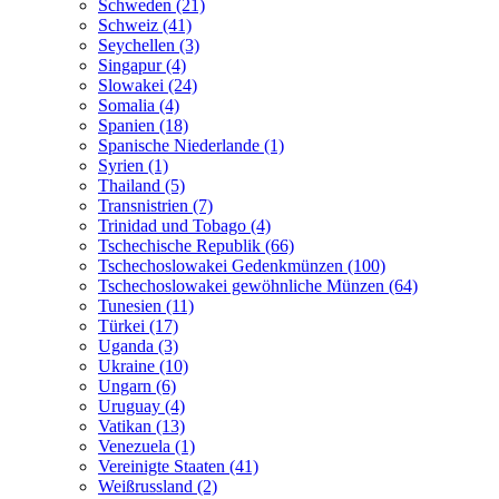
Schweden (21)
Schweiz (41)
Seychellen (3)
Singapur (4)
Slowakei (24)
Somalia (4)
Spanien (18)
Spanische Niederlande (1)
Syrien (1)
Thailand (5)
Transnistrien (7)
Trinidad und Tobago (4)
Tschechische Republik (66)
Tschechoslowakei Gedenkmünzen (100)
Tschechoslowakei gewöhnliche Münzen (64)
Tunesien (11)
Türkei (17)
Uganda (3)
Ukraine (10)
Ungarn (6)
Uruguay (4)
Vatikan (13)
Venezuela (1)
Vereinigte Staaten (41)
Weißrussland (2)